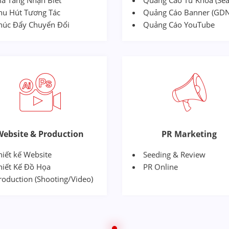
ia Tăng Nhận Biết
Quảng Cáo Từ Khóa (Sea
hu Hút Tương Tác
Quảng Cáo Banner (GDN
húc Đẩy Chuyển Đổi
Quảng Cáo YouTube
Website & Production
PR Marketing
hiết kế Website
Seeding & Review
hiết Kế Đồ Họa
PR Online
roduction (Shooting/Video)