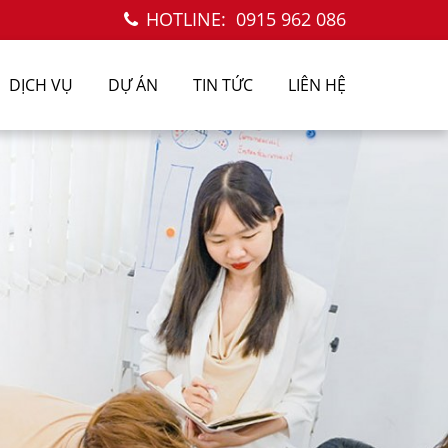
HOTLINE:
0915 962 086
DỊCH VỤ
DỰ ÁN
TIN TỨC
LIÊN HỆ