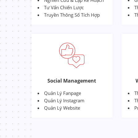
Nghiên Cứu & Lập Kế Hoạch
G
Tư Vấn Chiến Lược
T
Truyền Thông Số Tích Hợp
T
Social Management
Quản Lý Fanpage
T
Quản Lý Instagram
T
Quản Lý Website
P