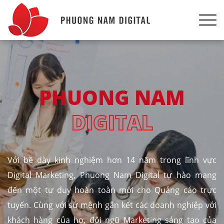
PHUONG NAM
DIGITAL
Với bề dày kinh nghiệm hơn 14 năm trong lĩnh vực
Digital Marketing, Phuong Nam Digital tự hào mang
đến một tư duy hoàn toàn mới cho Quảng cáo trực
tuyến. Cùng với sứ mệnh gắn kết các doanh nghiệp với
khách hàng của họ, đội ngũ Marketing sáng tạo của