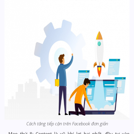
Cách tăng tiếp cận trên Facebook đơn giản
- Mẹo thứ 8: Content là vũ khí lợi hại nhất, đầu tư vào